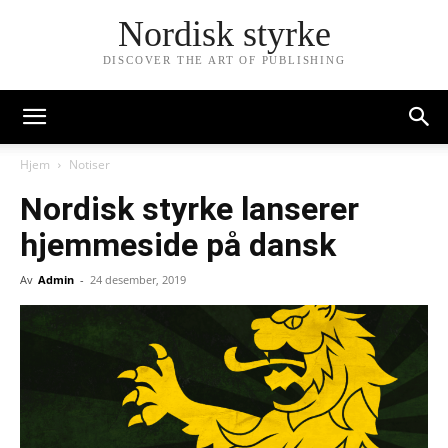
Nordisk styrke
DISCOVER THE ART OF PUBLISHING
Hjem
Notiser
Nordisk styrke lanserer
hjemmeside på dansk
Av
Admin
-
24 desember, 2019