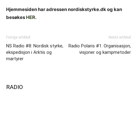
Hjemmesiden har adressen nordiskstyrke.dk og kan
besøkes
HER
.
Forrige artikkel
Neste artikkel
NS Radio #8: Nordisk styrke,
Radio Polaris #1: Organisasjon,
ekspedisjon i Arktis og
visjoner og kampmetoder
martyrer
RADIO